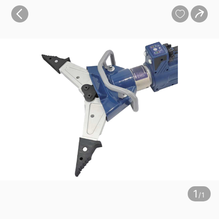
宝贝
目录
评价
详情


1
/1