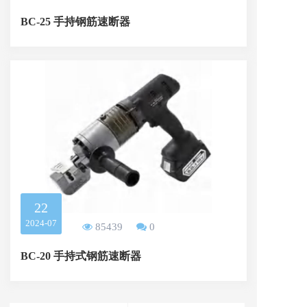
o
n
BC-25 手持钢筋速断器
22
2024-07
85439
0
BC-20 手持式钢筋速断器