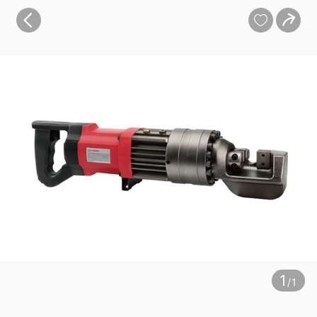
宝贝
目录
评价
详情


1
/1