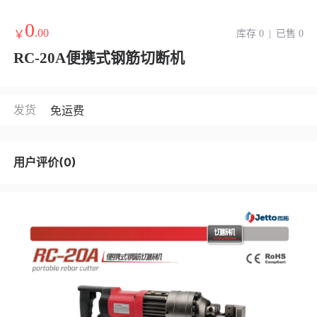
0
.00
￥
库存 0
|
已售 0
RC-20A便携式钢筋切断机
发货
免运费
用户评价(0)